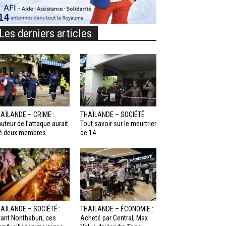
Les derniers articles
AÏLANDE – CRIME :
THAÏLANDE – SOCIÉTÉ :
auteur de l’attaque aurait
Tout savoir sur le meurtrier
é deux membres...
de 14...
AÏLANDE – SOCIÉTÉ :
THAÏLANDE – ÉCONOMIE :
ant Nonthaburi, ces
Acheté par Central, Max