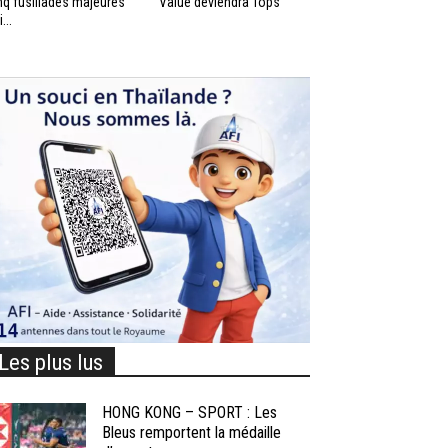
nq fusillades majeures
Value deviendra Tops
...
Les plus lus
HONG KONG – SPORT : Les
Bleus remportent la médaille