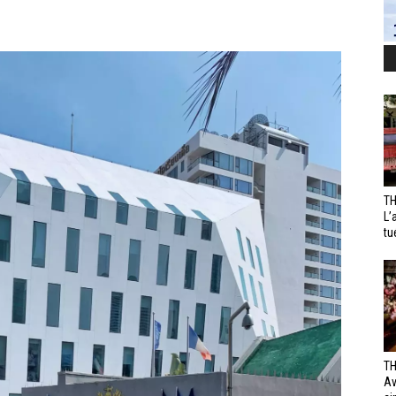
TH
L’
tu
TH
Av