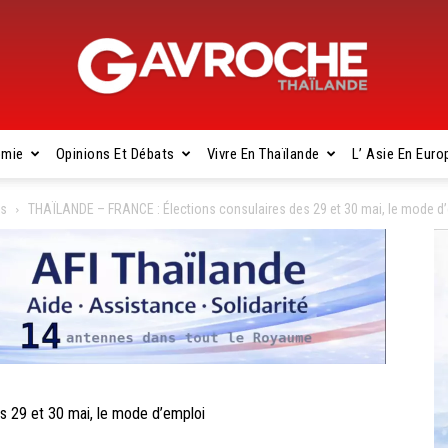
omie
Opinions Et Débats
Vivre En Thaïlande
L’ Asie En Euro
Gavroche
es
THAÏLANDE – FRANCE : Élections consulaires des 29 et 30 mai, le mode d
Thaïlande
 29 et 30 mai, le mode d’emploi