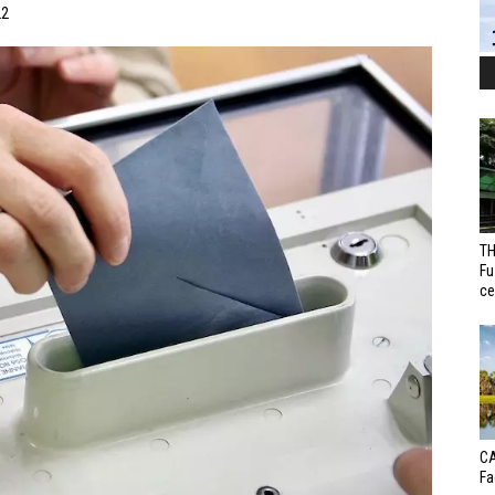
22
TH
Fu
ce
CA
Fa