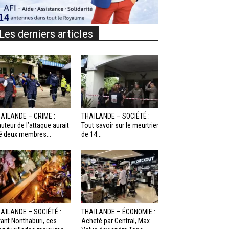
Les derniers articles
AÏLANDE – CRIME :
THAÏLANDE – SOCIÉTÉ :
auteur de l’attaque aurait
Tout savoir sur le meurtrier
é deux membres...
de 14...
AÏLANDE – SOCIÉTÉ :
THAÏLANDE – ÉCONOMIE :
ant Nonthaburi, ces
Acheté par Central, Max