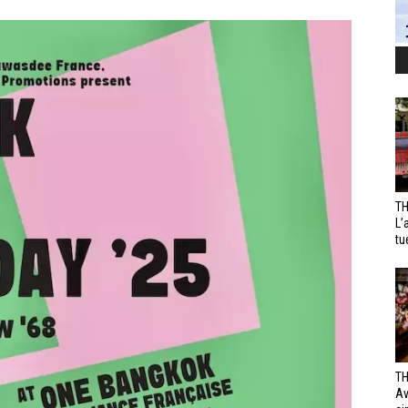
TH
L’
tu
TH
Av