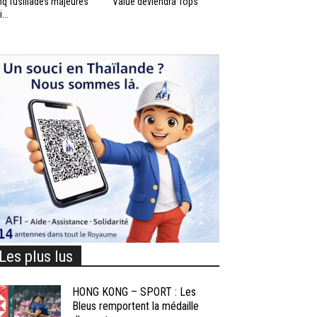
nq fusillades majeures
Value deviendra Tops
...
Les plus lus
HONG KONG – SPORT : Les
Bleus remportent la médaille