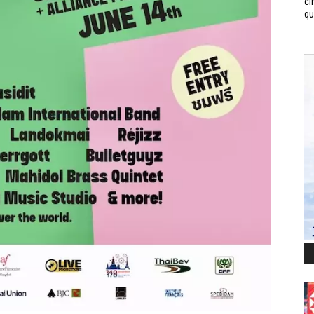
ci
qui