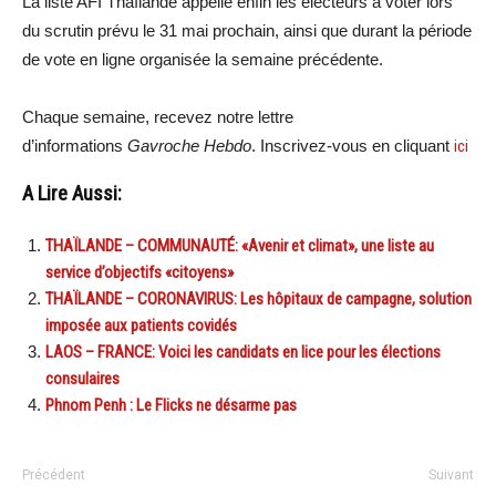
La liste AFI Thaïlande appelle enfin les électeurs à voter lors
du scrutin prévu le 31 mai prochain, ainsi que durant la période
de vote en ligne organisée la semaine précédente.
Chaque semaine, recevez notre lettre
d’informations
Gavroche Hebdo
. Inscrivez-vous en cliquant
ici
A Lire Aussi:
THAÏLANDE – COMMUNAUTÉ: «Avenir et climat», une liste au
service d’objectifs «citoyens»
THAÏLANDE – CORONAVIRUS: Les hôpitaux de campagne, solution
imposée aux patients covidés
LAOS – FRANCE: Voici les candidats en lice pour les élections
consulaires
Phnom Penh : Le Flicks ne désarme pas
Précédent
Suivant