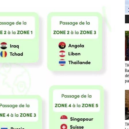
TH
Ba
dé
pa
TH