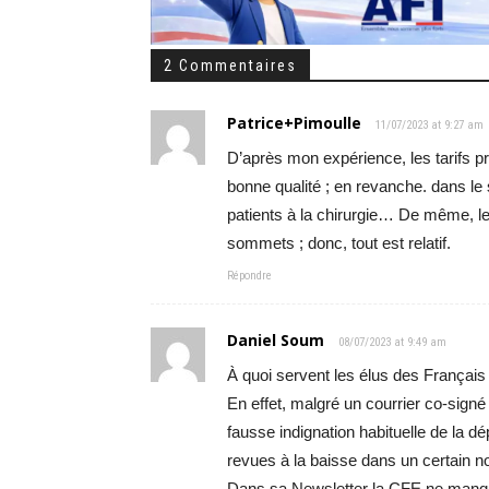
2 Commentaires
Patrice+Pimoulle
11/07/2023 at 9:27 am
D’après mon expérience, les tarifs pra
bonne qualité ; en revanche. dans le s
patients à la chirurgie… De même, l
sommets ; donc, tout est relatif.
Répondre
Daniel Soum
08/07/2023 at 9:49 am
À quoi servent les élus des França
En effet, malgré un courrier co-signé
fausse indignation habituelle de la
revues à la baisse dans un certain 
Dans sa Newsletter la CFE ne manqu