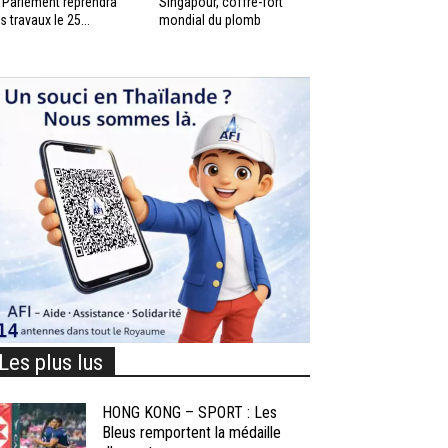
 Parlement reprendra
Singapour, coffre-fort
s travaux le 25...
mondial du plomb
Les plus lus
HONG KONG – SPORT : Les
Bleus remportent la médaille