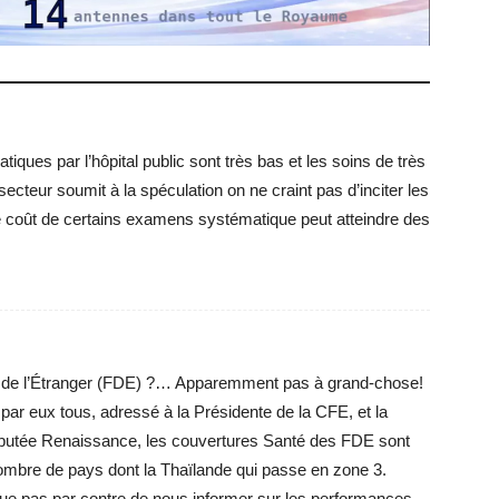
tiques par l’hôpital public sont très bas et les soins de très
ecteur soumit à la spéculation on ne craint pas d’inciter les
e coût de certains examens systématique peut atteindre des
is de l’Étranger (FDE) ?… Apparemment pas à grand-chose!
 par eux tous, adressé à la Présidente de la CFE, et la
 députée Renaissance, les couvertures Santé des FDE sont
nombre de pays dont la Thaïlande qui passe en zone 3.
e pas par contre de nous informer sur les performances