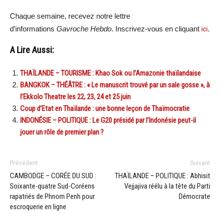
Chaque semaine, recevez notre lettre
d’informations
Gavroche Hebdo
. Inscrivez-vous en cliquant
ici
.
A Lire Aussi:
THAÏLANDE – TOURISME : Khao Sok ou l’Amazonie thaïlandaise
BANGKOK – THÉÂTRE : « Le manuscrit trouvé par un sale gosse », à
l’Ekkolo Theatre les 22, 23, 24 et 25 juin
Coup d’Etat en Thaïlande : une bonne leçon de Thaïmocratie
INDONÉSIE – POLITIQUE : Le G20 présidé par l’Indonésie peut-il
jouer un rôle de premier plan ?
Précédent
Suivant
CAMBODGE – CORÉE DU SUD :
THAÏLANDE – POLITIQUE : Abhisit
Soixante-quatre Sud-Coréens
Vejjajiva réélu à la tête du Parti
rapatriés de Phnom Penh pour
Démocrate
escroquerie en ligne