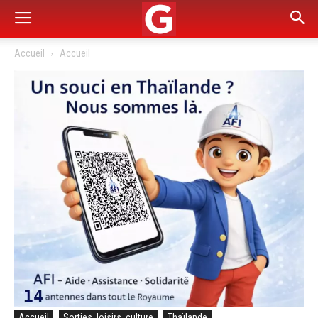
Accueil
Accueil
Accueil
Sorties, loisirs, culture
Thaïlande