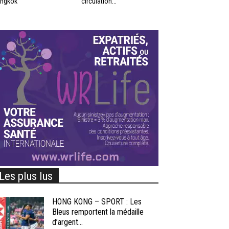
ngkok
circulation...
Les plus lus
HONG KONG – SPORT : Les
Bleus remportent la médaille
d’argent...