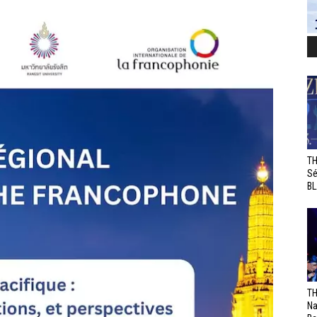
TH
Sé
BL
TH
Na