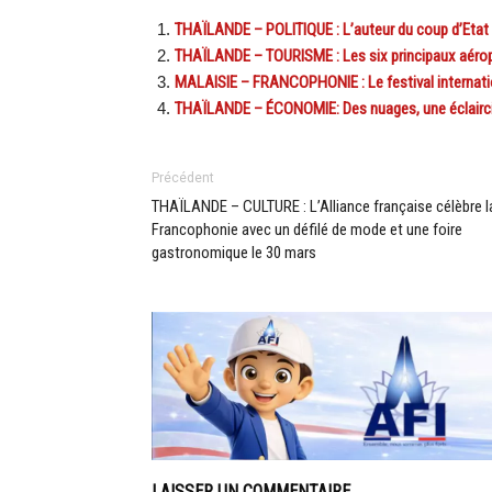
THAÏLANDE – POLITIQUE : L’auteur du coup d’Etat d
THAÏLANDE – TOURISME : Les six principaux aéropo
MALAISIE – FRANCOPHONIE : Le festival internatio
THAÏLANDE – ÉCONOMIE: Des nuages, une éclaircie
Précédent
THAÏLANDE – CULTURE : L’Alliance française célèbre l
Francophonie avec un défilé de mode et une foire
gastronomique le 30 mars
LAISSER UN COMMENTAIRE