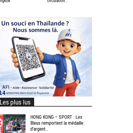
ngkok
circulation...
Les plus lus
HONG KONG – SPORT : Les
Bleus remportent la médaille
d’argent...