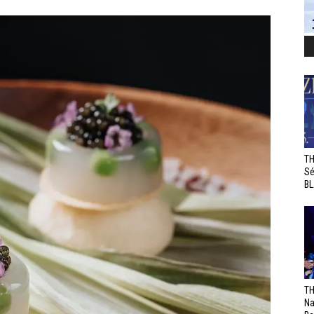
TH
Sé
BL
TH
Na