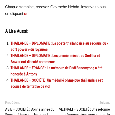
Chaque semaine, recevez Gavroche Hebdo. Inscrivez vous
en cliquant
ici
.
A Lire Aussi:
THAÏLANDE – DIPLOMATIE : La poste thaïlandaise au secours du «
soft power » du royaume
THAÏLANDE – DIPLOMATIE : Les premier ministres Srettha et
Anwar ont discuté commerce
THAÏLANDE – FRANCE : La mémoire de Pridi Banomyong a été
honorée à Antony
THAÏLANDE – SOCIÉTÉ : Un médaillé olympique thaïlandais est
accusé de tentative de viol
Précédent
Suivant
ASIE – SOCIÉTÉ : Bonne année du
VIETNAM – SOCIÉTÉ : Une réforme
Serpent à tous nos lecteurs !
démographique pour contrer la