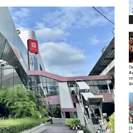
TH
Av
ci
qui
CH