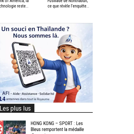
nk of America, la
Fusillade de Nonthaburi,
chnologie reste...
ce que révèle l’enquête...
Les plus lus
HONG KONG – SPORT : Les
Bleus remportent la médaille