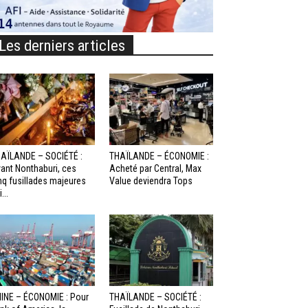
Les derniers articles
AÏLANDE – SOCIÉTÉ :
THAÏLANDE – ÉCONOMIE :
ant Nonthaburi, ces
Acheté par Central, Max
nq fusillades majeures
Value deviendra Tops
...
INE – ÉCONOMIE : Pour
THAÏLANDE – SOCIÉTÉ :