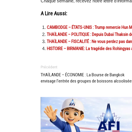
Chaque semaine, recevez notre lettre d’inform
A Lire Aussi:
CAMBODGE – ÉTATS-UNIS : Trump remercie Hun Ma
THAÏLANDE – POLITIQUE : Depuis Dubaï Thaksin d
THAÏLANDE – FISCALITÉ : Ne vous perdez pas dans 
HISTOIRE – BIRMANIE: La tragédie des Rohingyas 
Précédent
THAÏLANDE – ÉCONOMIE : La Bourse de Bangkok
envisage l’entrée des groupes de boissons alcoolisée