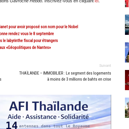
ations
Gavroche Hebdo
. Inscrivez-vous en cliquant
ici
.
net pour avoir proposé son nom pour le Nobel
onne rendez vous le 8 septembre
le labyrinthe fiscal pour étrangers
aux «Géopolitiques de Nantes»
Suivant
THAÏLANDE – IMMOBILIER : Le segment des logements
s
à moins de 3 millions de bahts en crise