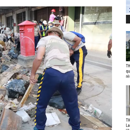
TH
qu
ré
TH
La