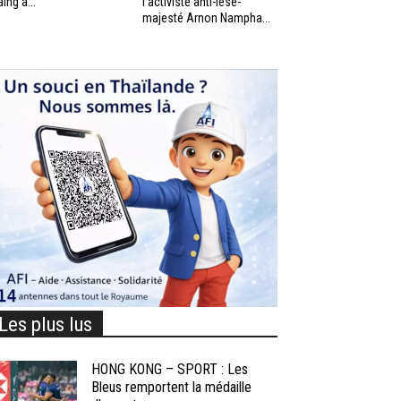
aing à...
l’activiste anti-lèse-
majesté Arnon Nampha...
Les plus lus
HONG KONG – SPORT : Les
Bleus remportent la médaille