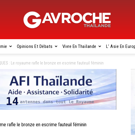
omie
Opinions Et Débats
Vivre En Thaïlande
L’ Asie En Euro
Gavroche
 : Le royaume rafle le bronze en escrime fauteuil féminin
Thaïlande
afle le bronze en escrime fauteuil féminin