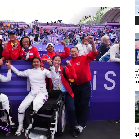
CA
77
au
TH
qu