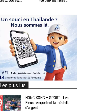
seaux sociaux,...
tué deux membres...
Les plus lus
HONG KONG – SPORT : Les
Bleus remportent la médaille
d’argent...