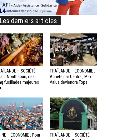
Les derniers articles
AÏLANDE – SOCIÉTÉ :
THAÏLANDE – ÉCONOMIE :
ant Nonthaburi, ces
Acheté par Central, Max
nq fusillades majeures
Value deviendra Tops
...
INE – ÉCONOMIE : Pour
THAÏLANDE – SOCIÉTÉ :