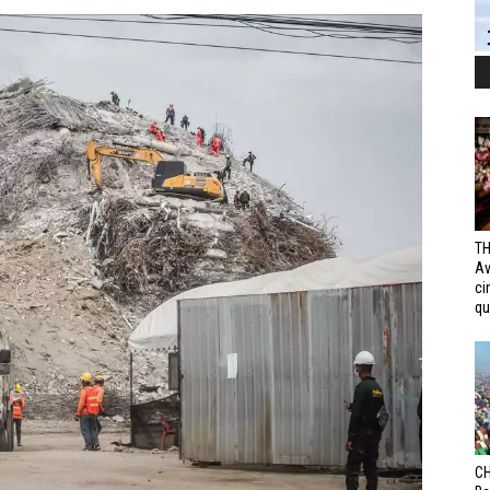
TH
Av
ci
qui
CH