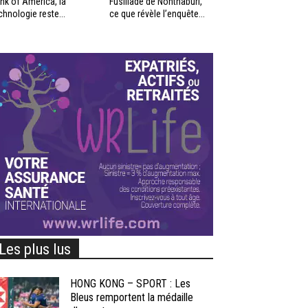
nk of America, la
Fusillade de Nonthaburi,
chnologie reste...
ce que révèle l’enquête...
Les plus lus
HONG KONG – SPORT : Les
Bleus remportent la médaille