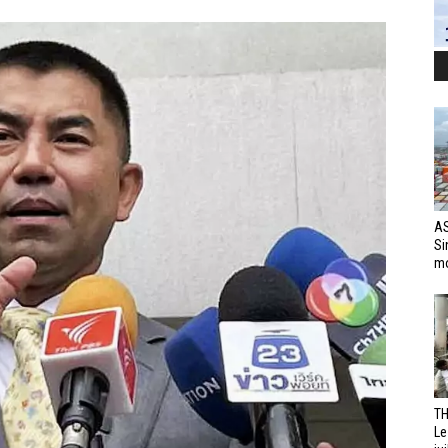
AS
Si
mo
TH
Le