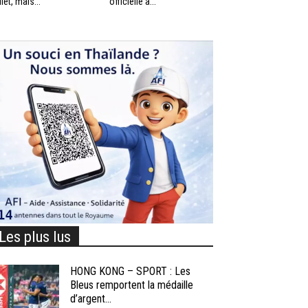
llet, mais...
officielle à...
Les plus lus
HONG KONG – SPORT : Les
Bleus remportent la médaille
d’argent...