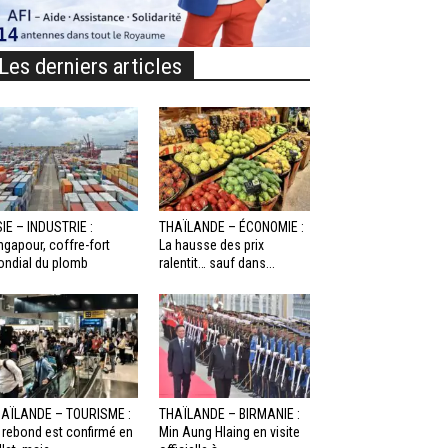
Les derniers articles
IE – INDUSTRIE :
THAÏLANDE – ÉCONOMIE :
ngapour, coffre-fort
La hausse des prix
ndial du plomb
ralentit… sauf dans...
AÏLANDE – TOURISME :
THAÏLANDE – BIRMANIE :
 rebond est confirmé en
Min Aung Hlaing en visite