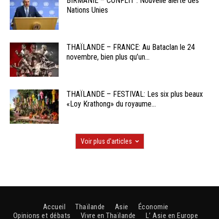
BIRMANIE – CONFLIT : Nouvelle alerte des
Nations Unies
THAÏLANDE – FRANCE: Au Bataclan le 24
novembre, bien plus qu’un...
THAÏLANDE – FESTIVAL: Les six plus beaux
«Loy Krathong» du royaume...
Voir plus d'articles
Accueil
Thaïlande
Asie
Économie
Opinions et débats
Vivre en Thaïlande
L’ Asie en Europe