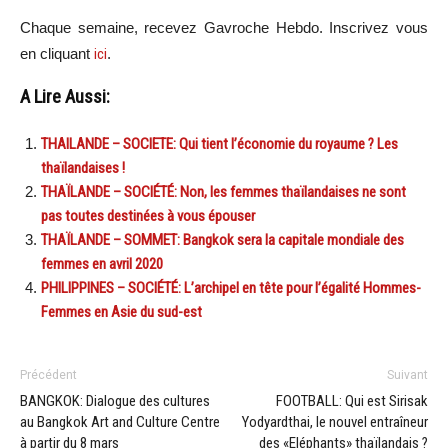
Chaque semaine, recevez Gavroche Hebdo. Inscrivez vous
en cliquant
ici
.
A Lire Aussi:
THAILANDE – SOCIETE: Qui tient l’économie du royaume ? Les
thaïlandaises !
THAÏLANDE – SOCIÉTÉ: Non, les femmes thaïlandaises ne sont
pas toutes destinées à vous épouser
THAÏLANDE – SOMMET: Bangkok sera la capitale mondiale des
femmes en avril 2020
PHILIPPINES – SOCIÉTÉ: L’archipel en tête pour l’égalité Hommes-
Femmes en Asie du sud-est
Précédent
Suivant
BANGKOK: Dialogue des cultures
FOOTBALL: Qui est Sirisak
au Bangkok Art and Culture Centre
Yodyardthai, le nouvel entraîneur
à partir du 8 mars
des «Eléphants» thaïlandais ?