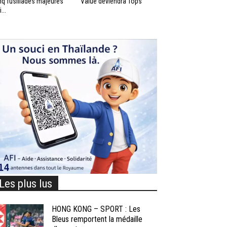
nq fusillades majeures
Value deviendra Tops
...
Les plus lus
HONG KONG – SPORT : Les
Bleus remportent la médaille