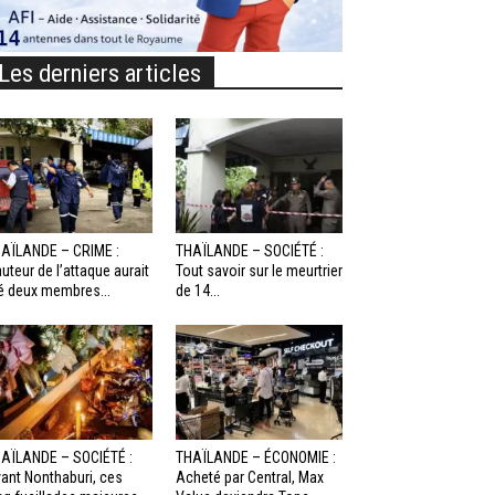
Les derniers articles
AÏLANDE – CRIME :
THAÏLANDE – SOCIÉTÉ :
auteur de l’attaque aurait
Tout savoir sur le meurtrier
é deux membres...
de 14...
AÏLANDE – SOCIÉTÉ :
THAÏLANDE – ÉCONOMIE :
ant Nonthaburi, ces
Acheté par Central, Max