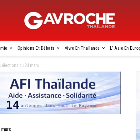
omie
Opinions Et Débats
Vivre En Thaïlande
L’ Asie En Euro
Gavroche
 élections du 24 mars
Thaïlande
4 mars