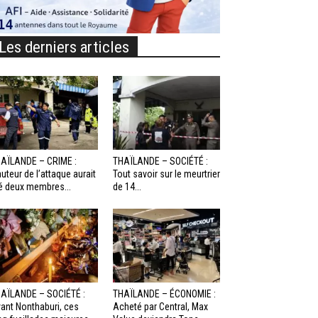
Les derniers articles
AÏLANDE – CRIME :
THAÏLANDE – SOCIÉTÉ :
auteur de l’attaque aurait
Tout savoir sur le meurtrier
é deux membres...
de 14...
AÏLANDE – SOCIÉTÉ :
THAÏLANDE – ÉCONOMIE :
ant Nonthaburi, ces
Acheté par Central, Max