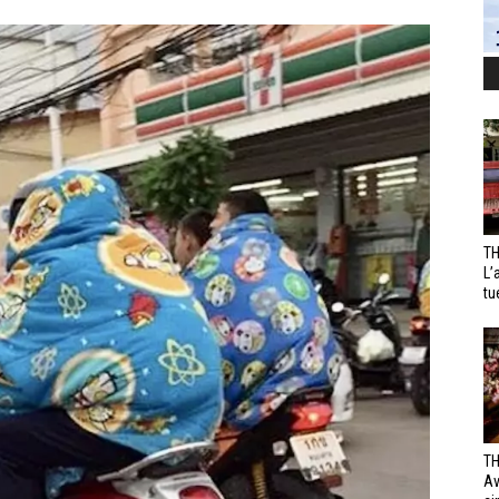
TH
L’
tu
TH
Av