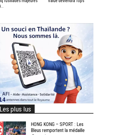
nq fusillades majeures
Value deviendra Tops
...
Les plus lus
HONG KONG – SPORT : Les
Bleus remportent la médaille