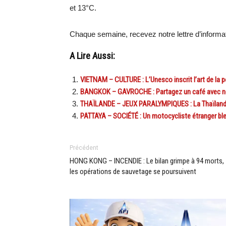
et 13°C.
Chaque semaine, recevez notre lettre d’informa
A Lire Aussi:
VIETNAM – CULTURE : L’Unesco inscrit l’art de la po
BANGKOK – GAVROCHE : Partagez un café avec notr
THAÏLANDE – JEUX PARALYMPIQUES : La Thaïlanda
PATTAYA – SOCIÉTÉ : Un motocycliste étranger bles
Précédent
HONG KONG – INCENDIE : Le bilan grimpe à 94 morts,
les opérations de sauvetage se poursuivent