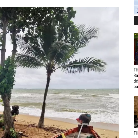
TH
Ba
dé
pa
TH