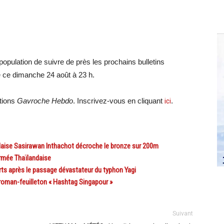
opulation de suivre de près les prochains bulletins
é ce dimanche 24 août à 23 h.
ations
Gavroche Hebdo
. Inscrivez-vous en cliquant
ici
.
ise Sasirawan Inthachot décroche le bronze sur 200m
rmée Thaïlandaise
s après le passage dévastateur du typhon Yagi
man-feuilleton « Hashtag Singapour »
Suivant