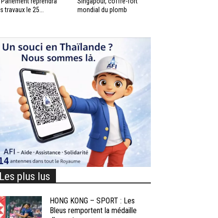
 Parlement reprendra
Singapour, coffre-fort
s travaux le 25...
mondial du plomb
Les plus lus
HONG KONG – SPORT : Les
Bleus remportent la médaille