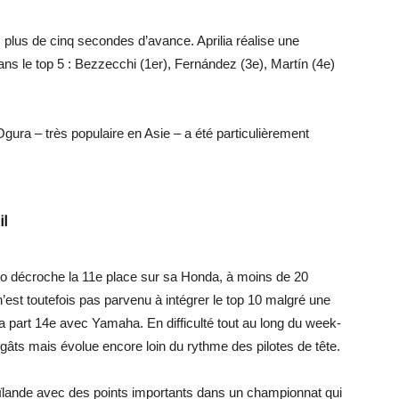
lus de cinq secondes d’avance. Aprilia réalise une
 le top 5 : Bezzecchi (1er), Fernández (3e), Martín (4e)
Ogura – très populaire en Asie – a été particulièrement
il
arco décroche la 11e place sur sa Honda, à moins de 20
n’est toutefois pas parvenu à intégrer le top 10 malgré une
a part 14e avec Yamaha. En difficulté tout au long du week-
dégâts mais évolue encore loin du rythme des pilotes de tête.
lande avec des points importants dans un championnat qui