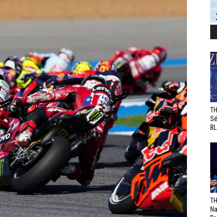
TH
Sé
BL
TH
Na