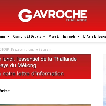
omie
Opinions Et Débats
Vivre En Thaïlande
L’ Asie En Euro
Gavroche
TOGP : Bezzecchi triomphe à Buriram
Thaïlande
Buriram