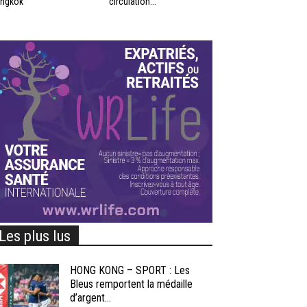
ngkok
circulation...
Les plus lus
HONG KONG – SPORT : Les
Bleus remportent la médaille
d’argent...