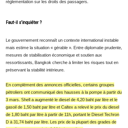
réglementation sur les droits des passagers.
Faut-il s’inquiéter ?
Le gouvernement reconnaît un contexte international instable
mais estime la situation « gérable ». Entre diplomatie prudente,
mesures de stabilisation économique et soutien aux
ressortissants, Bangkok cherche à limiter les risques tout en
préservant la stabilité intérieure.
En complément des annonces officielles, certains groupes
pétroliers ont communiqué des hausses à la pompe à partir du
3 mars. Shell a augmenté le diesel de 4,20 baht par litre et le
gasoil de 1,50 baht par litre et Caltex a relevé le prix du diesel
de 1,80 baht par litre à partir de 11h, portant le Diesel Techron
D à 31,74 baht par litre. Les prix de la plupart des grades de