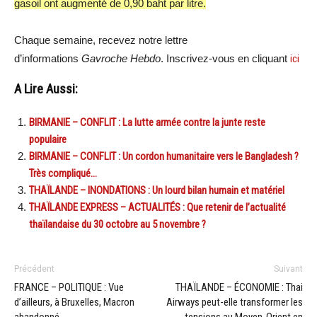
gasoil ont augmenté de 0,90 baht par litre.
Chaque semaine, recevez notre lettre
d’informations
Gavroche Hebdo
. Inscrivez-vous en cliquant
ici
A Lire Aussi:
BIRMANIE – CONFLIT : La lutte armée contre la junte reste
populaire
BIRMANIE – CONFLIT : Un cordon humanitaire vers le Bangladesh ?
Très compliqué…
THAÏLANDE – INONDATIONS : Un lourd bilan humain et matériel
THAÏLANDE EXPRESS – ACTUALITÉS : Que retenir de l’actualité
thaïlandaise du 30 octobre au 5 novembre ?
Précédent
Suivant
FRANCE – POLITIQUE : Vue
THAÏLANDE – ÉCONOMIE : Thai
d’ailleurs, à Bruxelles, Macron
Airways peut-elle transformer les
abandonné
tensions au Moyen-Orient en