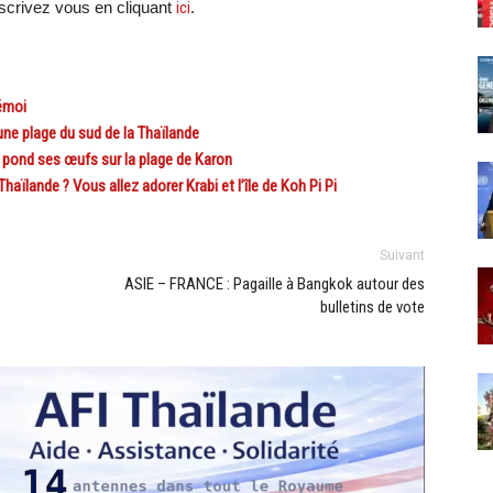
crivez vous en cliquant
ici
.
émoi
ne plage du sud de la Thaïlande
 pond ses œufs sur la plage de Karon
lande ? Vous allez adorer Krabi et l’île de Koh Pi Pi
Suivant
ASIE – FRANCE : Pagaille à Bangkok autour des
bulletins de vote