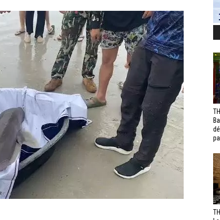
TH
Ba
dé
pa
TH