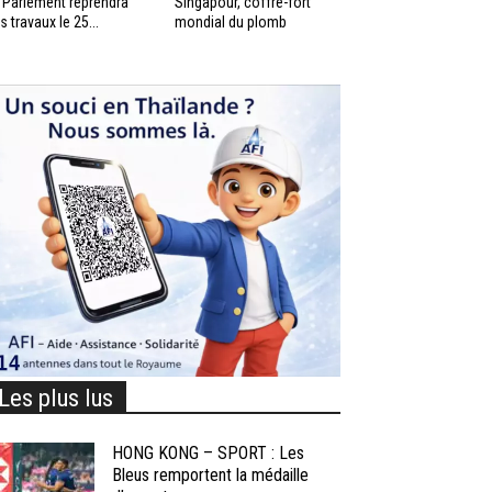
 Parlement reprendra
Singapour, coffre-fort
s travaux le 25...
mondial du plomb
Les plus lus
HONG KONG – SPORT : Les
Bleus remportent la médaille