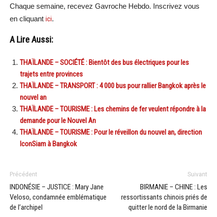
Chaque semaine, recevez Gavroche Hebdo. Inscrivez vous
en cliquant
ici
.
A Lire Aussi:
THAÏLANDE – SOCIÉTÉ : Bientôt des bus électriques pour les
trajets entre provinces
THAÏLANDE – TRANSPORT : 4 000 bus pour rallier Bangkok après le
nouvel an
THAÏLANDE – TOURISME : Les chemins de fer veulent répondre à la
demande pour le Nouvel An
THAÏLANDE – TOURISME : Pour le réveillon du nouvel an, direction
IconSiam à Bangkok
Précédent
Suivant
INDONÉSIE – JUSTICE : Mary Jane
BIRMANIE – CHINE : Les
Veloso, condamnée emblématique
ressortissants chinois priés de
de l’archipel
quitter le nord de la Birmanie