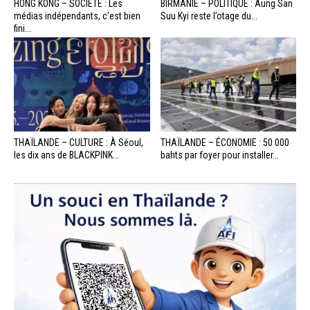
HONG KONG – SOCIÉTÉ : Les
BIRMANIE – POLITIQUE : Aung San
médias indépendants, c’est bien
Suu Kyi reste l’otage du...
fini...
THAÏLANDE – CULTURE : À Séoul,
THAÏLANDE – ÉCONOMIE : 50 000
les dix ans de BLACKPINK...
bahts par foyer pour installer...