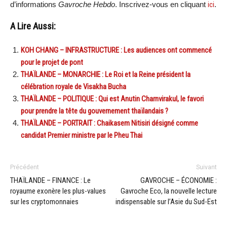
d’informations
Gavroche Hebdo
. Inscrivez-vous en cliquant
ici
.
A Lire Aussi:
KOH CHANG – INFRASTRUCTURE : Les audiences ont commencé
pour le projet de pont
THAÏLANDE – MONARCHIE : Le Roi et la Reine président la
célébration royale de Visakha Bucha
THAÏLANDE – POLITIQUE : Qui est Anutin Charnvirakul, le favori
pour prendre la tête du gouvernement thaïlandais ?
THAÏLANDE – PORTRAIT : Chaikasem Nitisiri désigné comme
candidat Premier ministre par le Pheu Thai
Précédent
Suivant
THAÏLANDE – FINANCE : Le
GAVROCHE – ÉCONOMIE :
royaume exonère les plus-values
Gavroche Eco, la nouvelle lecture
sur les cryptomonnaies
indispensable sur l’Asie du Sud-Est