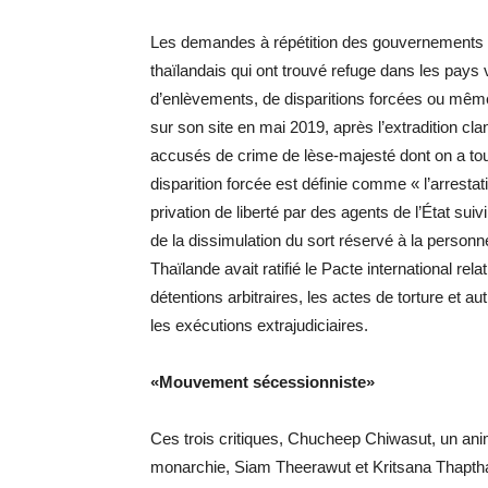
Les demandes à répétition des gouvernements do
thaïlandais qui ont trouvé refuge dans les pays
d’enlèvements, de disparitions forcées ou mêm
sur son site en mai 2019, après l’extradition cl
accusés de crime de lèse-majesté dont on a touj
disparition forcée est définie comme « l’arrestat
privation de liberté par des agents de l’État suiv
de la dissimulation du sort réservé à la personne
Thaïlande avait ratifié le Pacte international relati
détentions arbitraires, les actes de torture et a
les exécutions extrajudiciaires.
«Mouvement sécessionniste»
Ces trois critiques, Chucheep Chiwasut, un anim
monarchie, Siam Theerawut et Kritsana Thapthai