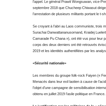
l’appel. Le général Prawit Wongsuwan, vice-Prem
septembre 2018 que Chucheep Chiwasut dirigea
l’arrestation de plusieurs militants portant le t-s
Se croyant à l’abri au Laos communiste, trois m
Surachai Danwattananusornand, Kraidej Luele
Camarade Pu Chana »), ont été vus pour leur par
corps des deux derniers ont été retrouvés évi
2019 et les identités authentifiées par les analy
«Sécurité nationale»
Les membres du groupe folk-rock Faiyen (« Feu fr
Menacés dans leur exil laotien à cause de l’acidi
l’objet d’une campagne de sensibilisation intern
obtenu en juillet 2019 l’asile politique en France.