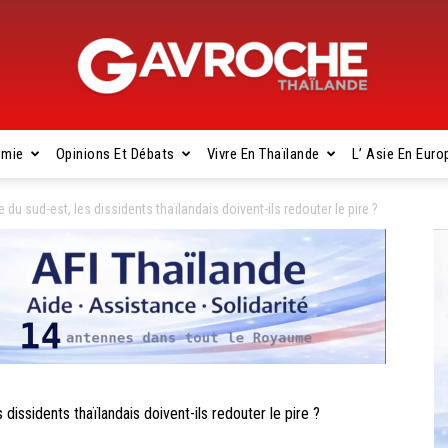
omie
Opinions Et Débats
Vivre En Thaïlande
L’ Asie En Euro
Gavroche
u sud-est, les dissidents thaïlandais doivent-ils redouter le pire ?
Thaïlande
ssidents thaïlandais doivent-ils redouter le pire ?