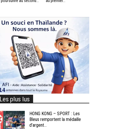
 poursuivre au second...
au premier...
Les plus lus
HONG KONG – SPORT : Les
Bleus remportent la médaille
d’argent...