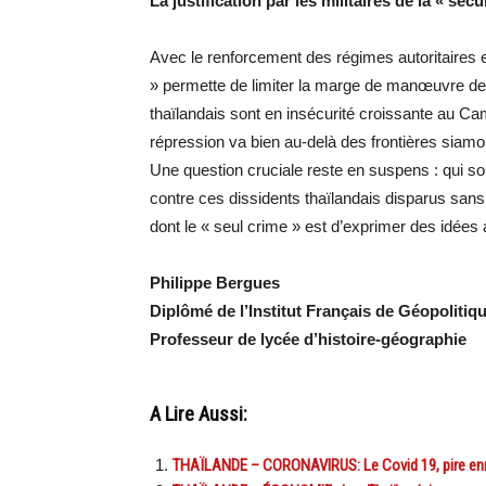
La justification par les militaires de la « sé
Avec le renforcement des régimes autoritaires e
» permette de limiter la marge de manœuvre des
thaïlandais sont en insécurité croissante au C
répression va bien au-delà des frontières siam
Une question cruciale reste en suspens : qui s
contre ces dissidents thaïlandais disparus sans
dont le « seul crime » est d’exprimer des idées 
Philippe Bergues
Diplômé de l’Institut Français de Géopolitiqu
Professeur de lycée d’histoire-géographie
A Lire Aussi:
THAÏLANDE – CORONAVIRUS: Le Covid 19, pire enn