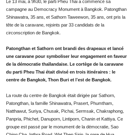
Le 13 mai, à 9h30, le parti Pheu Thai a commencé sa
campagne au Democracy Monument à Bangkok. Patongthan
Shinawatra, 35 ans, et Sathorn Taweewon, 35 ans, ont pris la
tête de la caravane, rejoints par 33 candidats de la
circonscription de Bangkok.
Patongthan et Sathorn ont brandi des drapeaux et lancé
une caravane pour symboliser leur engagement en faveur
de la démocratie thaïlandaise. Le cortège de la caravane
du parti Pheu Thai était divisé en trois itinéraires : le
centre de Bangkok, Thon Buri et l’est de Bangkok.
La route du centre de Bangkok était dirigée par Sathorn,
Patongthan, la famille Shinawatra, Prasert, Phumtham,
Natthawut, Suriya, Chusak, Pichai, Sermsak, Chakraphong,
Panpria, Phichet, Danuporn, Lintiporn, Chanin et Kattiya. Ce
groupe est passé par le monument de la démocratie, Sao
Ching Cha, Inthra Road, Wat Thep Sirin, la gare de Hua