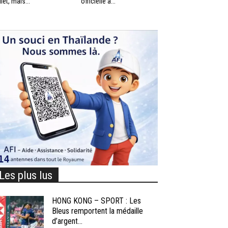
llet, mais...
officielle à...
Les plus lus
HONG KONG – SPORT : Les
Bleus remportent la médaille
d’argent...