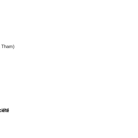
a Tham)
ciété