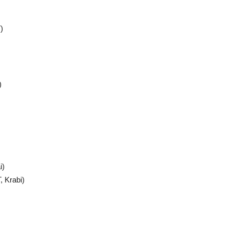
)
)
i)
, Krabi)