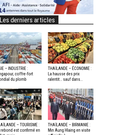
Les derniers articles
IE – INDUSTRIE :
THAÏLANDE – ÉCONOMIE :
ngapour, coffre-fort
La hausse des prix
ndial du plomb
ralentit… sauf dans...
AÏLANDE – TOURISME :
THAÏLANDE – BIRMANIE :
 rebond est confirmé en
Min Aung Hlaing en visite