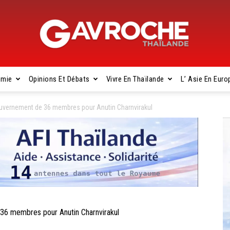
omie
Opinions Et Débats
Vivre En Thaïlande
L’ Asie En Euro
Gavroche
uvernement de 36 membres pour Anutin Charnvirakul
Thaïlande
6 membres pour Anutin Charnvirakul