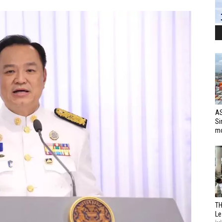
AS
Si
mo
TH
Le