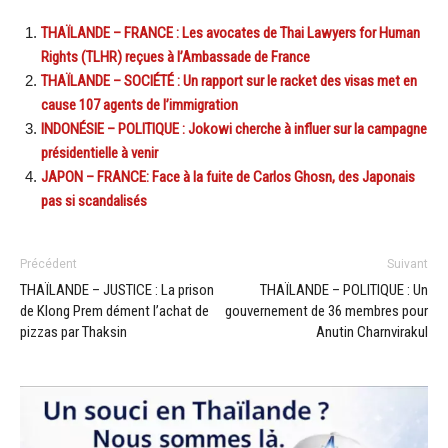
THAÏLANDE – FRANCE : Les avocates de Thai Lawyers for Human
Rights (TLHR) reçues à l’Ambassade de France
THAÏLANDE – SOCIÉTÉ : Un rapport sur le racket des visas met en
cause 107 agents de l’immigration
INDONÉSIE – POLITIQUE : Jokowi cherche à influer sur la campagne
présidentielle à venir
JAPON – FRANCE: Face à la fuite de Carlos Ghosn, des Japonais
pas si scandalisés
Précédent
Suivant
THAÏLANDE – JUSTICE : La prison
THAÏLANDE – POLITIQUE : Un
de Klong Prem dément l’achat de
gouvernement de 36 membres pour
pizzas par Thaksin
Anutin Charnvirakul