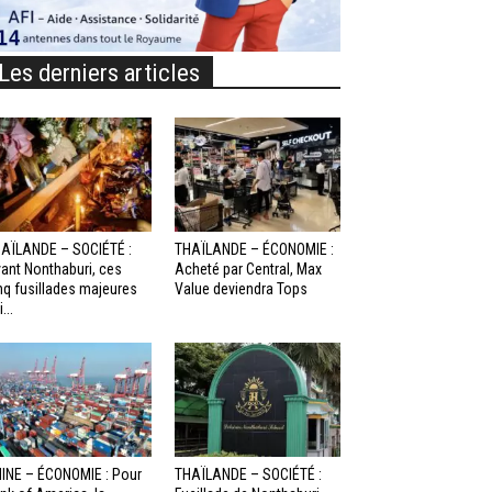
Les derniers articles
AÏLANDE – SOCIÉTÉ :
THAÏLANDE – ÉCONOMIE :
ant Nonthaburi, ces
Acheté par Central, Max
nq fusillades majeures
Value deviendra Tops
...
INE – ÉCONOMIE : Pour
THAÏLANDE – SOCIÉTÉ :