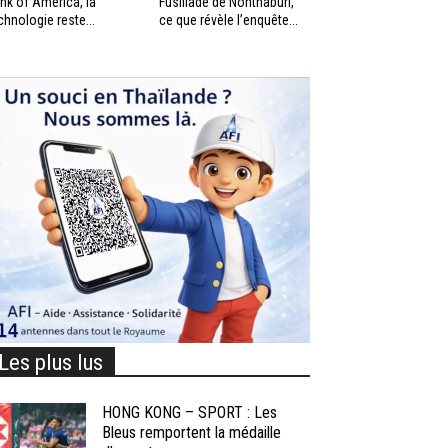
nk of America, la
Fusillade de Nonthaburi,
chnologie reste...
ce que révèle l’enquête...
Les plus lus
HONG KONG – SPORT : Les
Bleus remportent la médaille