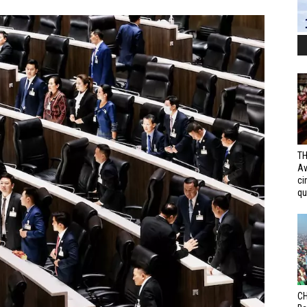
TH
Av
ci
qui
CH