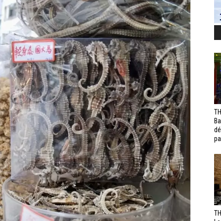
TH
Ba
dé
pa
TH