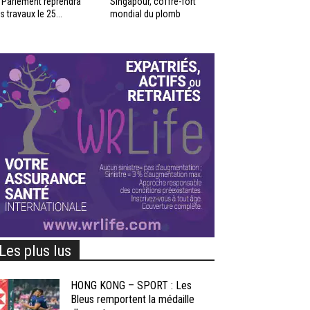
 Parlement reprendra
Singapour, coffre-fort
s travaux le 25...
mondial du plomb
Les plus lus
HONG KONG – SPORT : Les
Bleus remportent la médaille