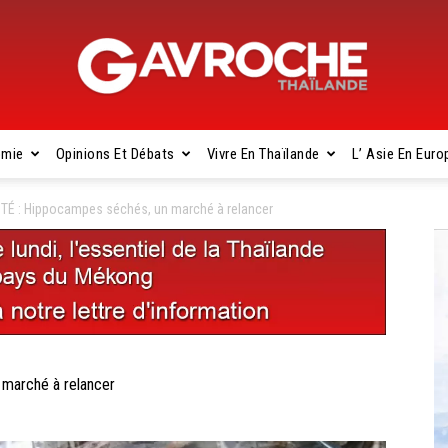
omie
Opinions Et Débats
Vivre En Thaïlande
L’ Asie En Euro
Gavroche
É : Hippocampes séchés, un marché à relancer
Thaïlande
marché à relancer