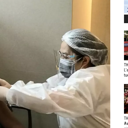
TH
L’
tu
TH
Av