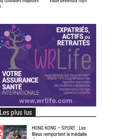
nq fusillades majeures
Value deviendra Tops
...
Les plus lus
HONG KONG – SPORT : Les
Bleus remportent la médaille