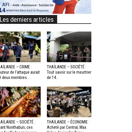
Les derniers articles
AÏLANDE – CRIME :
THAÏLANDE – SOCIÉTÉ :
auteur de l’attaque aurait
Tout savoir sur le meurtrier
é deux membres...
de 14...
AÏLANDE – SOCIÉTÉ :
THAÏLANDE – ÉCONOMIE :
ant Nonthaburi, ces
Acheté par Central, Max