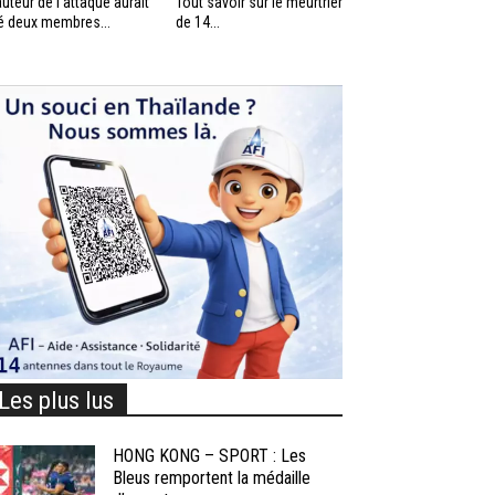
auteur de l’attaque aurait
Tout savoir sur le meurtrier
é deux membres...
de 14...
Les plus lus
HONG KONG – SPORT : Les
Bleus remportent la médaille