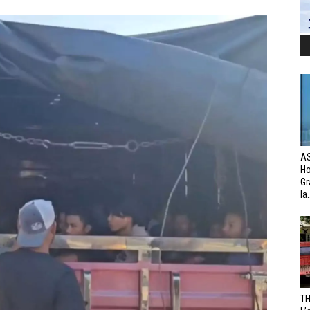
AS
H
Gr
la.
TH