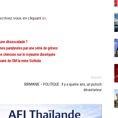
crivez vous en cliquant
ici
.
 une désescalade ?
es paralysées par une série de grèves
e chinoise sur le royaume disséquée
aire de SM la reine Suthida
Suivant
BIRMANIE – POLITIQUE : Il y a quatre ans, un putsch
dévastateur