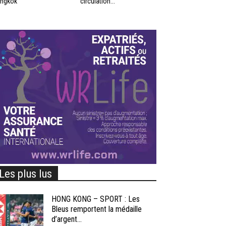
ngkok
circulation...
Les plus lus
HONG KONG – SPORT : Les
Bleus remportent la médaille
d’argent...