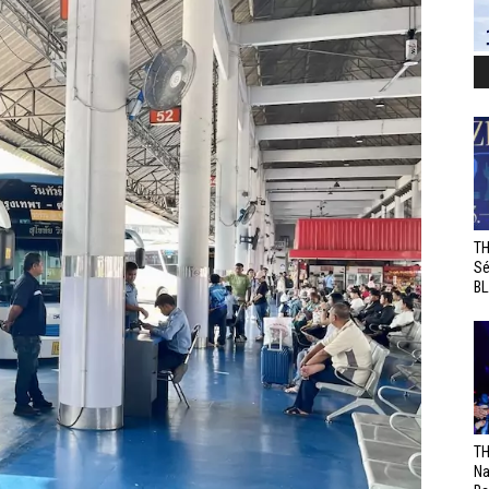
TH
Sé
BL
TH
Na