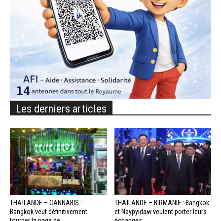
Les derniers articles
THAÏLANDE – CANNABIS :
THAÏLANDE – BIRMANIE : Bangkok
Bangkok veut définitivement
et Naypyidaw veulent porter leurs
tourner la page de...
échanges...