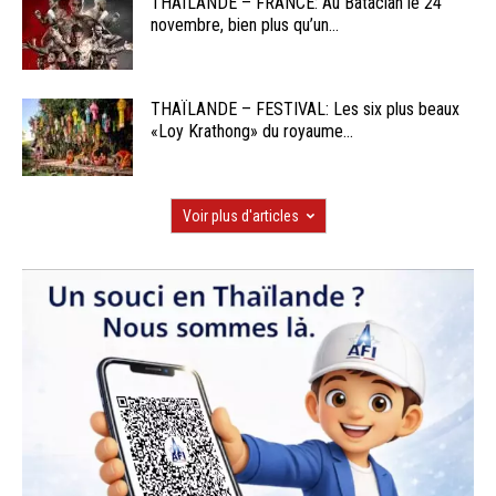
THAÏLANDE – FRANCE: Au Bataclan le 24
novembre, bien plus qu’un...
THAÏLANDE – FESTIVAL: Les six plus beaux
«Loy Krathong» du royaume...
Voir plus d'articles