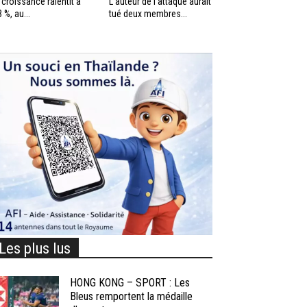
 croissance ralentit à
L’auteur de l’attaque aurait
3 %, au...
tué deux membres...
Les plus lus
HONG KONG – SPORT : Les
Bleus remportent la médaille