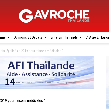
omie
Opinions Et Débats
Vivre En Thaïlande
L’ Asie En Euro
Gavroche
is légalisé en 2019 pour raisons médicales ?
Thaïlande
019 pour raisons médicales ?