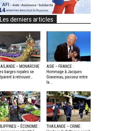
Les derniers articles
HAÏLANDE – MONARCHIE
ASIE – FRANCE :
Les barges royales se
Hommage à Jacques
éparent à retrouver...
Gravereau, passeur entre
la...
ILIPPINES – ÉCONOMIE :
THAÏLANDE – CRIME :