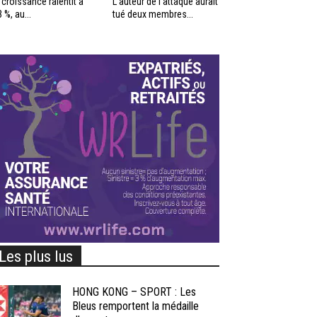
 croissance ralentit à
L’auteur de l’attaque aurait
3 %, au...
tué deux membres...
Les plus lus
HONG KONG – SPORT : Les
Bleus remportent la médaille