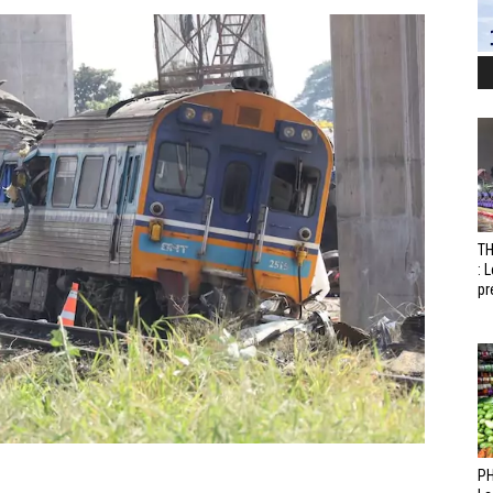
T
: 
pr
PH