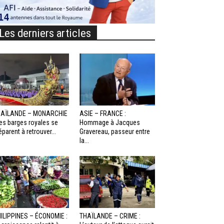
Les derniers articles
HAÏLANDE – MONARCHIE
ASIE – FRANCE :
Les barges royales se
Hommage à Jacques
éparent à retrouver...
Gravereau, passeur entre
la...
ILIPPINES – ÉCONOMIE :
THAÏLANDE – CRIME :