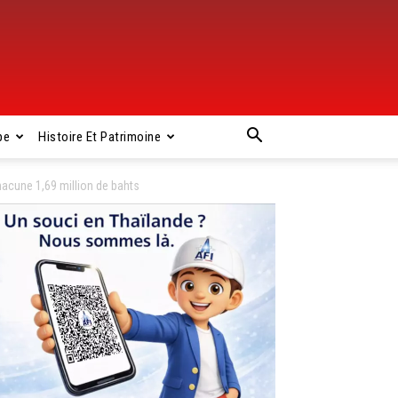
pe
Histoire Et Patrimoine
hacune 1,69 million de bahts