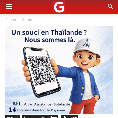
Accueil
Accueil
Accueil
Sorties, loisirs, culture
Thaïlande