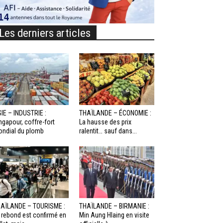
Les derniers articles
IE – INDUSTRIE :
THAÏLANDE – ÉCONOMIE :
ngapour, coffre-fort
La hausse des prix
ndial du plomb
ralentit… sauf dans...
AÏLANDE – TOURISME :
THAÏLANDE – BIRMANIE :
 rebond est confirmé en
Min Aung Hlaing en visite