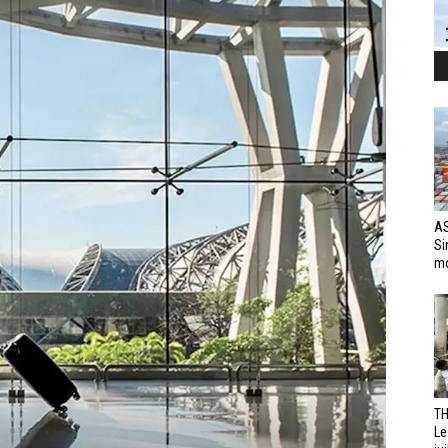
AS
Si
mo
TH
Le