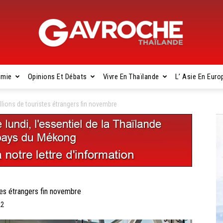
omie
Opinions Et Débats
Vivre En Thaïlande
L’ Asie En Euro
Gavroche
lions de touristes étrangers fin novembre
Thaïlande
es étrangers fin novembre
22