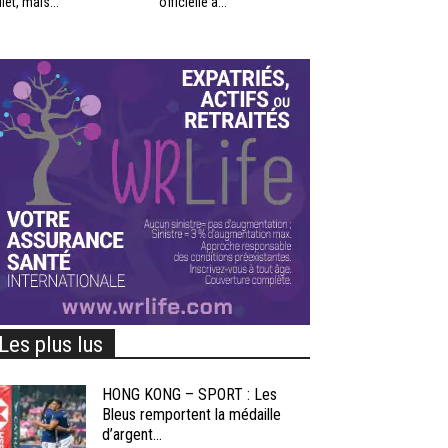
llet, mais...
officielle à...
Les plus lus
HONG KONG – SPORT : Les
Bleus remportent la médaille
d’argent...