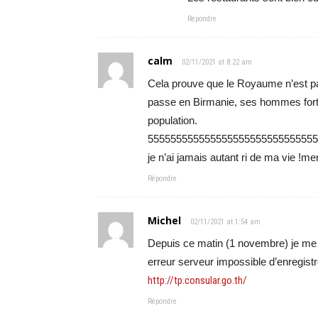
Répondre
calm
02/11/2021 at 8:22 am
Cela prouve que le Royaume n’est p
passe en Birmanie, ses hommes forts o
population.
555555555555555555555555555555
je n’ai jamais autant ri de ma vie !
Répondre
Michel
02/11/2021 at 1:54 am
Depuis ce matin (1 novembre) je me 
erreur serveur impossible d’enregistre
http://tp.consular.go.th/
Répondre