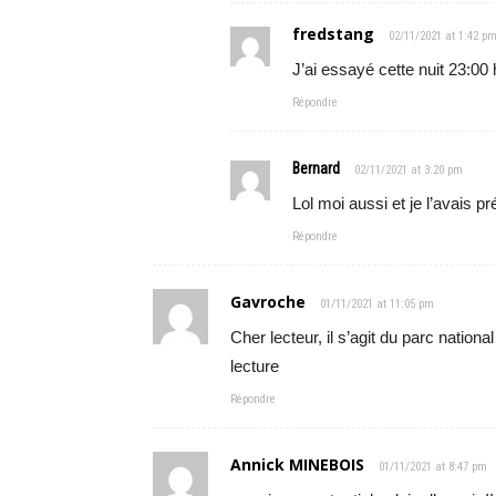
fredstang
02/11/2021 at 1:42 p
J’ai essayé cette nuit 23:00
Répondre
Bernard
02/11/2021 at 3:20 pm
Lol moi aussi et je l’avais pr
Répondre
Gavroche
01/11/2021 at 11:05 pm
Cher lecteur, il s’agit du parc natio
lecture
Répondre
Annick MINEBOIS
01/11/2021 at 8:47 pm