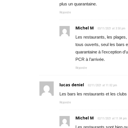
plus un quarantaine.
Répondre
Michel M
03/11/2021 at 3:50 pm
Les restaurants, les plages, 
tous ouverts, seul les bars et
quarantaine à l’exception d’u
PCR à l’arrivée.
Répondre
lucas deniel
02/11/2021 at 11:02 pm
Les bars les restaurants et les clubs 
Répondre
Michel M
02/11/2021 at 11:04 pm
Les restaurants sont bien ou