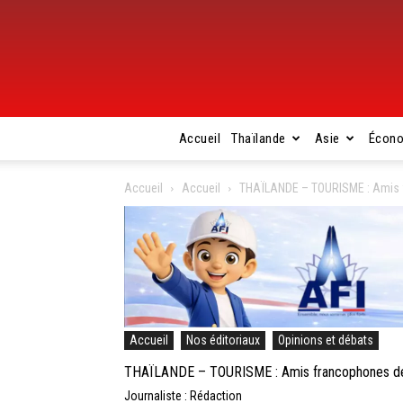
Accueil
Thaïlande
Asie
Écon
Accueil
Accueil
THAÏLANDE – TOURISME : Amis fr
Accueil
Nos éditoriaux
Opinions et débats
THAÏLANDE – TOURISME : Amis francophones de r
Journaliste : Rédaction