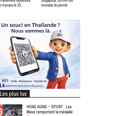
 Parlement reprendra
Singapour, coffre-fort
s travaux le 25...
mondial du plomb
Les plus lus
HONG KONG – SPORT : Les
Bleus remportent la médaille