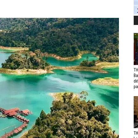
TH
Ba
dé
pa
TH