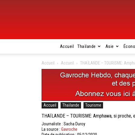
Accueil
Thaïlande
Asie
Écon
Accueil
Accueil
THAÏLANDE – TOURISME: Amphawa,
Accueil
Thaïlande
Tourisme
THAÏLANDE – TOURISME: Amphawa, si proche, et 
Journaliste : Sacha Duroy
La source :
Gavroche
Date de publication : 05/12/2020