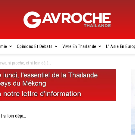
omie
Opinions Et Débats
Vivre En Thaïlande
L’ Asie En Euro
Gavroche
 si proche, et si loin déjà…
Thaïlande
si loin déjà…