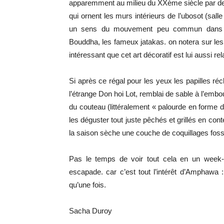
apparemment au milieu du XXème siècle par des
qui ornent les murs intérieurs de l’ubosot (sall
un sens du mouvement peu commun dans l’ar
Bouddha, les fameux jatakas. on notera sur les 
intéressant que cet art décoratif est lui aussi r
Si après ce régal pour les yeux les papilles r
l’étrange Don hoi Lot, remblai de sable à l’em
du couteau (littéralement « palourde en forme de
les déguster tout juste pêchés et grillés en con
la saison sèche une couche de coquillages fossi
Pas le temps de voir tout cela en un week-
escapade. car c’est tout l’intérêt d’Amphawa :
qu’une fois.
Sacha Duroy