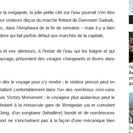
a mégapole, la jolie petite cité sur l’eau pourrait n’en être
pour visiteurs déçus du marché flottant de Damnoen Saduak.
s, dans l’Amphawa de la fin de semaine – mais il y a bien
me qui fait parfois défaut aux marchés de la capitale.
t ses alentours, à l’instar de l’eau qui les baigne et qui
paysage, présentent des visages changeants et divers dans
TH
Av
ci
ès le voyage pour s’y rendre : le visiteur pressé peut en
qui
nstallant confortablement dans l’un des nombreux mini-vans
depuis Victory Monument ; le voyageur plus audacieux peut le
ébutant à la minuscule gare de Wongwian yai et cumulant
Klong, d’un songtaew (bétaillère) bondé et de nombreuses
port ne s’enchaînent pas à la façon d’une mécanique bien
CH