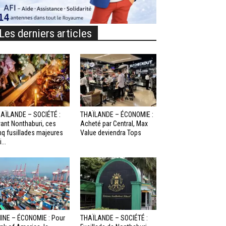
Les derniers articles
AÏLANDE – SOCIÉTÉ :
THAÏLANDE – ÉCONOMIE :
ant Nonthaburi, ces
Acheté par Central, Max
nq fusillades majeures
Value deviendra Tops
...
INE – ÉCONOMIE : Pour
THAÏLANDE – SOCIÉTÉ :