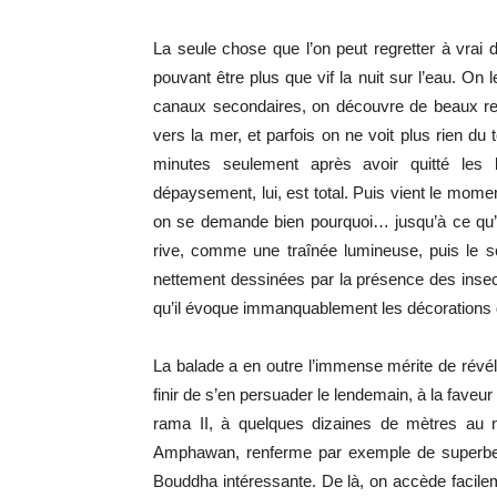
La seule chose que l’on peut regretter à vrai di
pouvant être plus que vif la nuit sur l’eau. On 
canaux secondaires, on découvre de beaux res
vers la mer, et parfois on ne voit plus rien du
minutes seulement après avoir quitté les 
dépaysement, lui, est total. Puis vient le momen
on se demande bien pourquoi… jusqu’à ce qu’
rive, comme une traînée lumineuse, puis le sci
nettement dessinées par la présence des insec
qu’il évoque immanquablement les décorations 
La balade a en outre l’immense mérite de rév
finir de s’en persuader le lendemain, à la faveu
rama II, à quelques dizaines de mètres au no
Amphawan, renferme par exemple de superbes 
Bouddha intéressante. De là, on accède facil