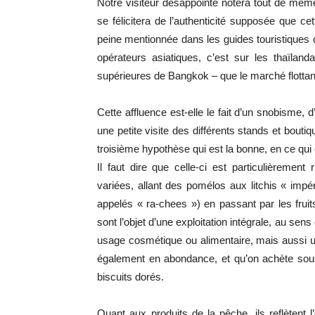
Notre visiteur désappointé notera tout de même 
se félicitera de l’authenticité supposée que cet
peine mentionnée dans les guides touristiques 
opérateurs asiatiques, c’est sur les thaïl
supérieures de Bangkok – que le marché flottan
Cette affluence est-elle le fait d’un snobisme, 
une petite visite des différents stands et bouti
troisième hypothèse qui est la bonne, en ce qui 
Il faut dire que celle-ci est particulièrement
variées, allant des pomélos aux litchis « impér
appelés « ra-chees ») en passant par les fruit
sont l’objet d’une exploitation intégrale, au sen
usage cosmétique ou alimentaire, mais aussi u
également en abondance, et qu’on achète sous
biscuits dorés.
Quant aux produits de la pêche, ils reflètent 