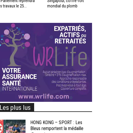
 Parlement reprendra
Singapour, coffre-fort
s travaux le 25...
mondial du plomb
Les plus lus
HONG KONG – SPORT : Les
Bleus remportent la médaille