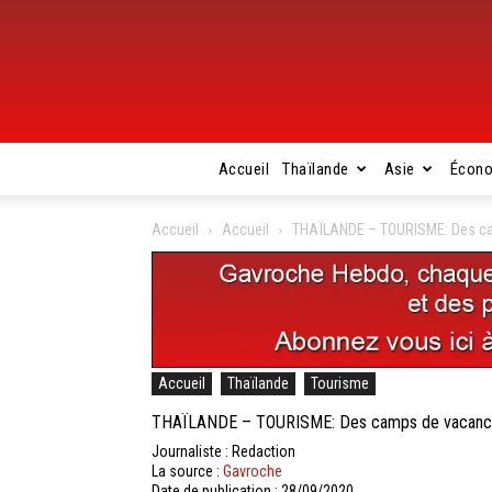
Accueil
Thaïlande
Asie
Écon
Accueil
Accueil
THAÏLANDE – TOURISME: Des camp
Accueil
Thaïlande
Tourisme
THAÏLANDE – TOURISME: Des camps de vacances po
Journaliste : Redaction
La source :
Gavroche
Date de publication : 28/09/2020