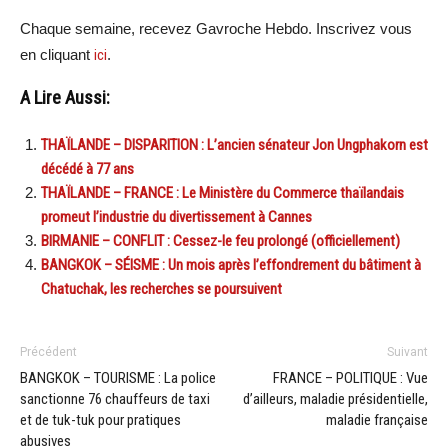
Chaque semaine, recevez Gavroche Hebdo. Inscrivez vous
en cliquant
ici
.
A Lire Aussi:
THAÏLANDE – DISPARITION : L’ancien sénateur Jon Ungphakorn est
décédé à 77 ans
THAÏLANDE – FRANCE : Le Ministère du Commerce thaïlandais
promeut l’industrie du divertissement à Cannes
BIRMANIE – CONFLIT : Cessez-le feu prolongé (officiellement)
BANGKOK – SÉISME : Un mois après l’effondrement du bâtiment à
Chatuchak, les recherches se poursuivent
Précédent
Suivant
BANGKOK – TOURISME : La police
FRANCE – POLITIQUE : Vue
sanctionne 76 chauffeurs de taxi
d’ailleurs, maladie présidentielle,
et de tuk-tuk pour pratiques
maladie française
abusives