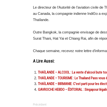
Le directeur de l’Autorité de l’aviation civile d
au Canada, la compagnie indienne IndiGo a expr
Thaïlande.
Outre Bangkok, la compagnie envisage de desser
Surat Thani, Hat Yai et Chiang Rai, afin de répon
Chaque semaine, recevez notre lettre d’inform
A Lire Aussi:
THAÏLANDE – ALCOOL : La vente d’alcool bute toujou
THAÏLANDE – TOURISME : Le Thailand Pass vous éne
THAÏLANDE – BIRMANIE: C’est parti pour les élect
GAVROCHE HEBDO – ÉDITORIAL : Singapour légalis
Précédent