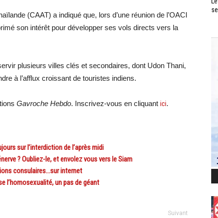
Le
se
e Thaïlande (CAAT) a indiqué que, lors d’une réunion de l’OACI
imé son intérêt pour développer ses vols directs vers la
vir plusieurs villes clés et secondaires, dont Udon Thani,
dre à l’afflux croissant de touristes indiens.
ations
Gavroche Hebdo
. Inscrivez-vous en cliquant
ici
.
rs sur l’interdiction de l’après midi
rve ? Oubliez-le, et envolez vous vers le Siam
ions consulaires…sur internet
e l’homosexualité, un pas de géant
Suivant