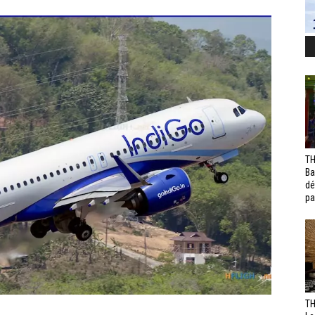
TH
Ba
dé
pa
TH