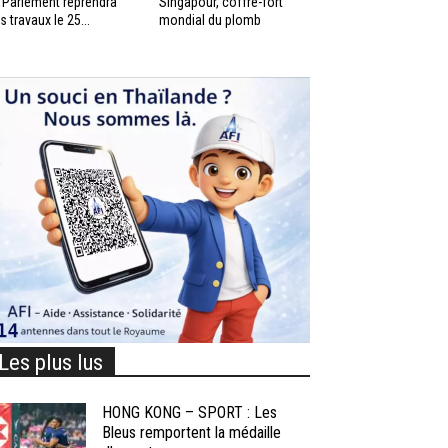
 Parlement reprendra
Singapour, coffre-fort
s travaux le 25...
mondial du plomb
Les plus lus
HONG KONG – SPORT : Les
Bleus remportent la médaille