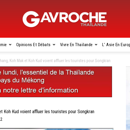
omie
Opinions Et Débats
Vivre En Thaïlande
L’ Asie En Euro
Gavroche
ng, Koh Mak et Koh Kud voient affluer les touristes pour Songkran
Thaïlande
oh Kud voient affluer les touristes pour Songkran
22