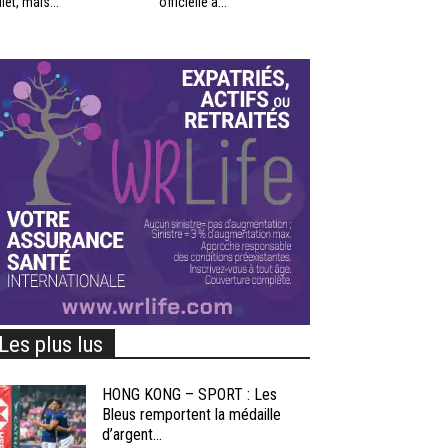
llet, mais...
officielle à...
Les plus lus
HONG KONG – SPORT : Les
Bleus remportent la médaille
d’argent...