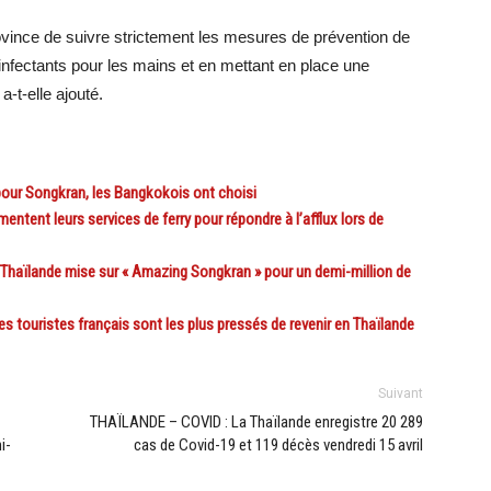
rovince de suivre strictement les mesures de prévention de
nfectants pour les mains et en mettant en place une
a-t-elle ajouté.
ur Songkran, les Bangkokois ont choisi
ent leurs services de ferry pour répondre à l’afflux lors de
Thaïlande mise sur « Amazing Songkran » pour un demi-million de
 touristes français sont les plus pressés de revenir en Thaïlande
Suivant
THAÏLANDE – COVID : La Thaïlande enregistre 20 289
i-
cas de Covid-19 et 119 décès vendredi 15 avril