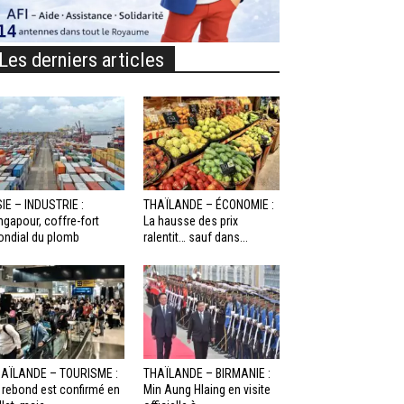
Les derniers articles
IE – INDUSTRIE :
THAÏLANDE – ÉCONOMIE :
ngapour, coffre-fort
La hausse des prix
ndial du plomb
ralentit… sauf dans...
AÏLANDE – TOURISME :
THAÏLANDE – BIRMANIE :
 rebond est confirmé en
Min Aung Hlaing en visite