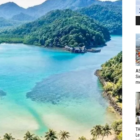
AS
Si
mo
TH
Le