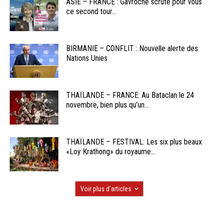
ASIE – FRANCE : Gavroche scrute pour vous
ce second tour...
BIRMANIE – CONFLIT : Nouvelle alerte des
Nations Unies
THAÏLANDE – FRANCE: Au Bataclan le 24
novembre, bien plus qu’un...
THAÏLANDE – FESTIVAL: Les six plus beaux
«Loy Krathong» du royaume...
Voir plus d'articles