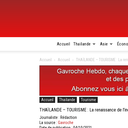
Accueil
Thaïlande
Asie
Écon
Accueil
Accueil
THAÏLANDE – TOURISME : La renais
Accueil
Thaïlande
Tourisme
THAÏLANDE – TOURISME : La renaissance de l’indus
Journaliste : Rédaction
La source :
Gavroche
Date de publication : 04/10/2021