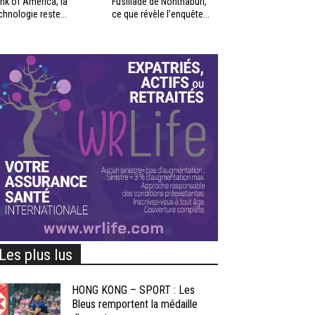
nk of America, la
Fusillade de Nonthaburi,
chnologie reste...
ce que révèle l’enquête...
Les plus lus
HONG KONG – SPORT : Les
Bleus remportent la médaille