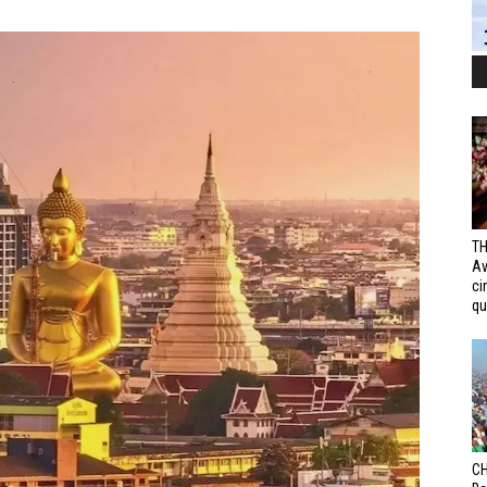
TH
Av
ci
qui
CH