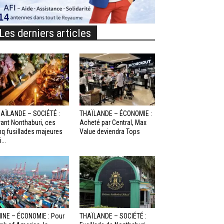
Les derniers articles
AÏLANDE – SOCIÉTÉ :
THAÏLANDE – ÉCONOMIE :
ant Nonthaburi, ces
Acheté par Central, Max
nq fusillades majeures
Value deviendra Tops
...
INE – ÉCONOMIE : Pour
THAÏLANDE – SOCIÉTÉ :