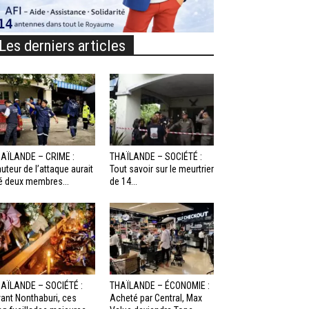
Les derniers articles
AÏLANDE – CRIME :
THAÏLANDE – SOCIÉTÉ :
auteur de l’attaque aurait
Tout savoir sur le meurtrier
é deux membres...
de 14...
AÏLANDE – SOCIÉTÉ :
THAÏLANDE – ÉCONOMIE :
ant Nonthaburi, ces
Acheté par Central, Max