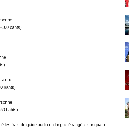
ersonne
0-100 bahts)
onne
ts)
ersonne
00 bahts)
ersonne
150 bahts)
é les frais de guide audio en langue étrangère sur quatre