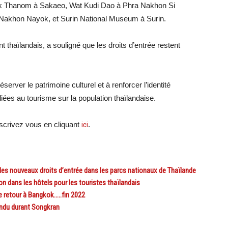
k Kok Thanom à Sakaeo, Wat Kudi Dao à Phra Nakhon Si
akhon Nayok, et Surin National Museum à Surin.
thaïlandais, a souligné que les droits d’entrée restent
server le patrimoine culturel et à renforcer l’identité
liées au tourisme sur la population thaïlandaise.
crivez vous en cliquant
ici
.
es nouveaux droits d’entrée dans les parcs nationaux de Thaïlande
dans les hôtels pour les touristes thaïlandais
 retour à Bangkok…..fin 2022
endu durant Songkran