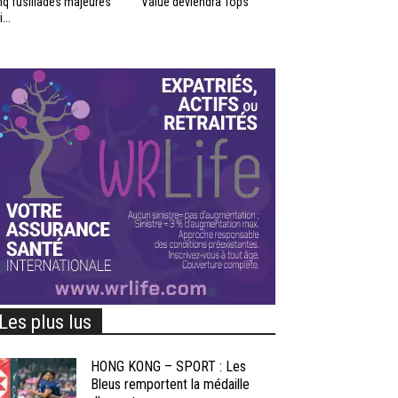
nq fusillades majeures
Value deviendra Tops
...
Les plus lus
HONG KONG – SPORT : Les
Bleus remportent la médaille