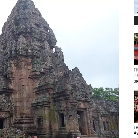
TH
L’
tu
TH
Av