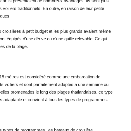
car ils présentaient de nombreux avantages. Ils sont plus
voiliers traditionnels. En outre, en raison de leur petite
rques.
es croisières à petit budget et les plus grands avaient même
nt équipés d’une dérive ou d’une quille relevable. Ce qui
ès de la plage.
t 18 mètres est considéré comme une embarcation de
tits voiliers et sont parfaitement adaptés à une semaine ou
 belles promenades le long des plages thaïlandaises, ce type
ès adaptable et convient à tous les types de programmes.
 les types de programmes, les bateaux de croisière