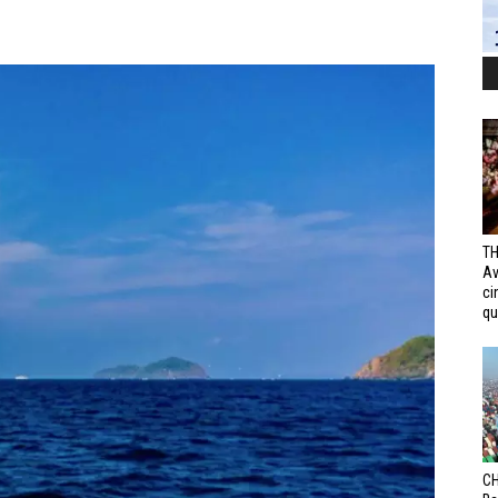
TH
Av
ci
qui
CH