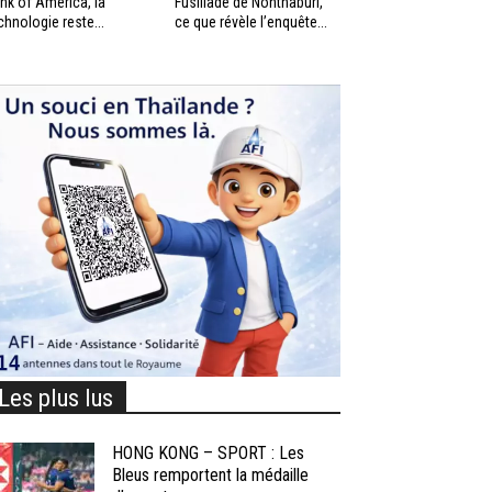
nk of America, la
Fusillade de Nonthaburi,
chnologie reste...
ce que révèle l’enquête...
Les plus lus
HONG KONG – SPORT : Les
Bleus remportent la médaille