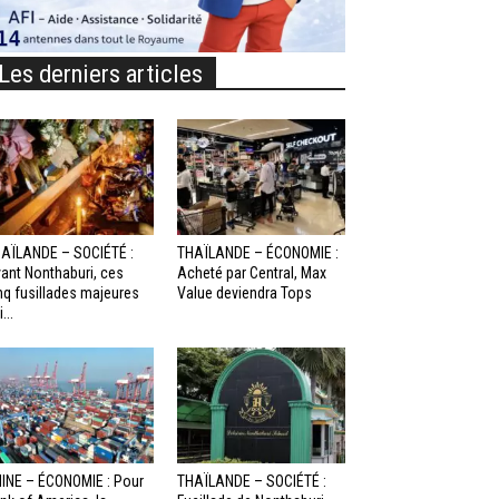
Les derniers articles
AÏLANDE – SOCIÉTÉ :
THAÏLANDE – ÉCONOMIE :
ant Nonthaburi, ces
Acheté par Central, Max
nq fusillades majeures
Value deviendra Tops
...
INE – ÉCONOMIE : Pour
THAÏLANDE – SOCIÉTÉ :